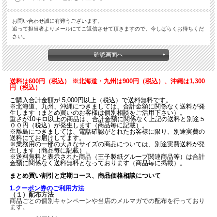
お問い合わせ誠に有難うございます。
追って担当者よりメールにてご返信させて頂きますので、今しばらくお待ちくだ
さい。
送料は600円（税込） ※北海道・九州は900円（税込）、沖縄は1,300
円（税込）
ご購入合計金額が 5,000円以上（税込）で送料無料です。
※北海道、九州、沖縄につきましては、合計金額に関係なく送料が発
生します（まとめ買いのお客様は個別相談をご活用下さい）。
重さが10キロ以上の商品は、合計金額に関係なく上記の送料と別途５
００円（税込）が発生します（商品毎に記載）。
※離島につきましては、電話確認がとれたお客様に限り、別途実費の
送料にてお届けしてます。
※業務用の一部の大きなサイズの商品については、別途実費送料が発
生します（商品毎に記載）。
※送料無料と表示された商品（王子製紙グループ関連商品等）は合計
金額に関係なく送料無料となっております（商品毎に掲載）。
まとめ買い割引と定期コース、商品価格相談について
1.クーポン券のご利用方法
（１）配布方法
商品ごとの個別キャンペーンや当店のメルマガでの配布を行っており
ます。