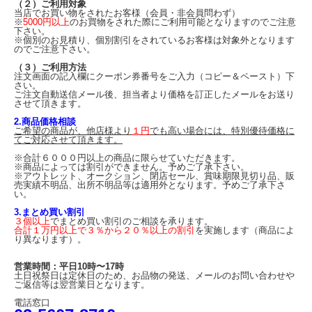
（２）ご利用対象
当店でお買い物をされたお客様（会員・非会員問わず）
※
5000円以上
のお買物をされた際にご利用可能となりますのでご注意
下さい。
※個別のお見積り、個別割引をされているお客様は対象外となります
のでご注意下さい。
（３）ご利用方法
注文画面の記入欄にクーポン券番号をご入力（コピー＆ペースト）下
さい。
ご注文自動送信メール後、担当者より価格を訂正したメールをお送り
させて頂きます。
2.商品価格相談
ご希望の商品が、他店様より
１円
でも高い場合には、特別優待価格に
てご対応させて頂きます。
※合計６０００円以上の商品に限らせていただきます。
※商品によっては割引ができません。予めご了承下さい。
※アウトレット、オークション、閉店セール、賞味期限見切り品、販
売実績不明品、出所不明品等は適用外となります。予めご了承下さ
い。
3.まとめ買い割引
３個以上
でまとめ買い割引のご相談を承ります。
合計１万円以上で３％から２０％以上の割引
を実施します（商品によ
り異なります）。
営業時間：平日10時〜17時
土日祝祭日は定休日のため、お品物の発送、メールのお問い合わせや
ご返信等は翌営業日となります。
電話窓口