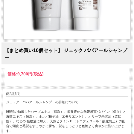
【まとめ買い10個セット】 ジェック パパアールシャンプ
ー
価格:
9,700円
(税込)
商品説明
ジェック パパアールシャンプーの詳細について
9種類の抽出したハーブエキス（保湿）、栄養豊かな熱帯果実パパイン（保湿）と
海藻エキス（保湿）、ホホバ種子油（エモリエント）、オリーブ果実油（柔軟
性）、などの 植物油に加え、天然ビタミンＥ（トコフェロール：酸化防止）の配
合で頭皮と毛髪をすこやかに保ち、髪をしっとりと色艶よく爽やかに洗い上げま
す。