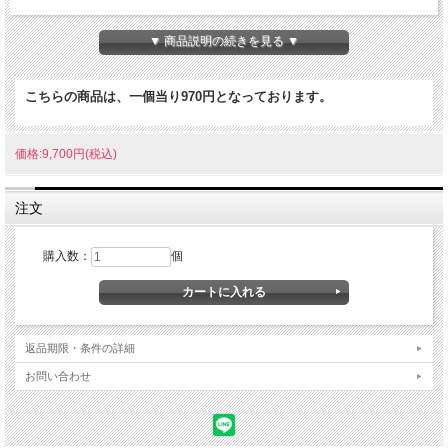
フケ・カユミをとり、エモリエント作用が髪のモイスチャーバランスを整え、髪を
やさしくいたわり、しなやかに保ちます。
▼ 商品説明の続きを見る ▼
キメ細かいソフトな泡立ちのマイルドなシャンプーですから男女兼用で、お使いい
ただけます。
こちらの商品は、一個当り970円となっております。
商品名 ジェック パパアールシャンプー
内容量 1本：180g
価格:9,700円(税込)
原材料
水、 ラウリル硫酸Na、 ステアリン酸、 ラウラミドDEA、 水酸化 Na、 ジステア
注文
リン酸PEG-190、 パパイン、 ヒバマタエキス、 ダイズ種子エキス、 ニンニク根
エキス、 ローマカミツレ花エキス、 ゴボウ根エキス、 アルニカ花エキス、 セイヨ
ウキズタ葉/茎エキス、 オドリコソウ花葉/茎エキス、 オランダガラシ葉/茎エキ
購入数：
個
ス、 セイヨウアカマツ球果エキス、 ローズマリー葉エキス、 オリーブ果実油、 ホ
ホバ種子油、 トコフェロール、 カラギーナン、 ステアリン酸グリセリル（SE）、
ヘキサ（ヒドロキシステアリン酸/ステアリン酸/ロジン酸）ジペンタエリスリチ
ル、 BG、 安息香酸Na、 メチルパラベン、 プロピルパラベン、 香料
返品期限・条件の詳細
ご利用上の注意
お肌に異常がある時、お肌に合わない場合はご使用をおやめ下さい。
お問い合わせ
使用中、赤み、かゆみ、刺激等の異常があらわれたときは、使用を中止し、専門医
等へのご相談をおすすめします。そのまま使用を続けると症状が悪化することがあ
ります。
目に入らないようにご注意下さい。万一、入った場合は、直ちに水か温湯などで洗