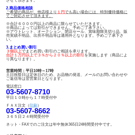
させて頂きます。
2.商品価格相談
ご希望の商品が、他店様より
１円
でも高い場合には、特別優待価格に
てご対応させて頂きます。
※合計６０００円以上の商品に限らせていただきます。
※商品によっては割引ができません。予めご了承下さい。
※アウトレット、オークション、閉店セール、賞味期限見切り品、販
売実績不明品、出所不明品等は適用外となります。予めご了承下さ
い。
3.まとめ買い割引
３個以上
でまとめ買い割引のご相談を承ります。
合計１万円以上で３％から２０％以上の割引
を実施します（商品によ
り異なります）。
営業時間：平日10時～17時
土日祝祭日は定休日のため、お品物の発送、メールのお問い合わせや
ご返信等は翌営業日となります。
電話窓口
03-5607-8710
平日１０時から１７時受付中
ＦＡＸ注文（
印刷
）
03-5607-8662
３６５日２４時間受付中
ネット・FAXでのご注文は年中無休365日24時間受付中です。