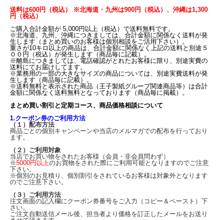
い流して下さい。
送料は600円（税込） ※北海道・九州は900円（税込）、沖縄は1,300
乳幼児の手の届かない所、高温にならない所、直射日光の当たらない所に保管して
円（税込）
下さい。
ご購入合計金額が 5,000円以上（税込）で送料無料です。
※北海道、九州、沖縄につきましては、合計金額に関係なく送料が発
生します（まとめ買いのお客様は個別相談をご活用下さい）。
製造販売元 ジェック株式会社
重さが10キロ以上の商品は、合計金額に関係なく上記の送料と別途５
発送予定 通常2から4営業日
００円（税込）が発生します（商品毎に記載）。
※離島につきましては、電話確認がとれたお客様に限り、別途実費の
送料にてお届けしてます。
※業務用の一部の大きなサイズの商品については、別途実費送料が発
生します（商品毎に記載）。
※送料無料と表示された商品（王子製紙グループ関連商品等）は合計
金額に関係なく送料無料となっております（商品毎に掲載）。
まとめ買い割引と定期コース、商品価格相談について
1.クーポン券のご利用方法
（１）配布方法
商品ごとの個別キャンペーンや当店のメルマガでの配布を行っており
ます。
（２）ご利用対象
当店でお買い物をされたお客様（会員・非会員問わず）
※
5000円以上
のお買物をされた際にご利用可能となりますのでご注意
下さい。
※個別のお見積り、個別割引をされているお客様は対象外となります
のでご注意下さい。
（３）ご利用方法
注文画面の記入欄にクーポン券番号をご入力（コピー＆ペースト）下
さい。
ご注文自動送信メール後、担当者より価格を訂正したメールをお送り