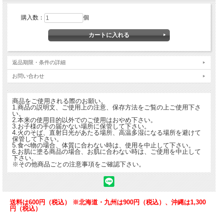
・ 開封後はフタをしっかりと閉めて保管し、お早めにお召し上がりください。
・ 天然物を使用しておりますので、まれに色が変化することがありますが、品質
購入数：
個
には問題ありません。
・ 体に合わない時はご使用をお止めください。
・ 賞味期限 …未開封 2年 開封後はお早めに
・ 最終加工地…岐阜県
【食べ方・使い方】
返品期限・条件の詳細
・ 1日2粒を目安に必ず噛んでお召し上がりください。
お問い合わせ
【内容量】
150g(1g×150粒)
商品をご使用される際のお願い。
1.商品の説明文、ご使用上の注意、保存方法をご覧の上ご使用下さ
い。
発売元 株式会社ユニマットリケン
2.本来の使用目的以外でのご使用はおやめ下さい。
発送予定通常2から4営業日
3.お子様の手の届かない場所に保管して下さい。
4.火のそば、直射日光があたる場所、高温多湿になる場所を避けて
保管して下さい。
5.食べ物の場合、体質に合わない時は、使用を中止して下さい。
6.お肌に塗る商品の場合、お肌に合わない時は、ご使用を中止して
下さい。
※その他商品ごとの注意事項をご確認下さい。
送料は600円（税込） ※北海道・九州は900円（税込）、沖縄は1,300
円（税込）