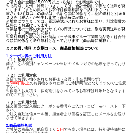
ご購入合計金額が 5,000円以上（税込）で送料無料です。
※北海道、九州、沖縄につきましては、合計金額に関係なく送料が発
生します（まとめ買いのお客様は個別相談をご活用下さい）。
重さが10キロ以上の商品は、合計金額に関係なく上記の送料と別途５
００円（税込）が発生します（商品毎に記載）。
※離島につきましては、電話確認がとれたお客様に限り、別途実費の
送料にてお届けしてます。
※業務用の一部の大きなサイズの商品については、別途実費送料が発
生します（商品毎に記載）。
※送料無料と表示された商品（王子製紙グループ関連商品等）は合計
金額に関係なく送料無料となっております（商品毎に掲載）。
まとめ買い割引と定期コース、商品価格相談について
1.クーポン券のご利用方法
（１）配布方法
商品ごとの個別キャンペーンや当店のメルマガでの配布を行っており
ます。
（２）ご利用対象
当店でお買い物をされたお客様（会員・非会員問わず）
※
5000円以上
のお買物をされた際にご利用可能となりますのでご注意
下さい。
※個別のお見積り、個別割引をされているお客様は対象外となります
のでご注意下さい。
（３）ご利用方法
注文画面の記入欄にクーポン券番号をご入力（コピー＆ペースト）下
さい。
ご注文自動送信メール後、担当者より価格を訂正したメールをお送り
させて頂きます。
2.商品価格相談
ご希望の商品が、他店様より
１円
でも高い場合には、特別優待価格に