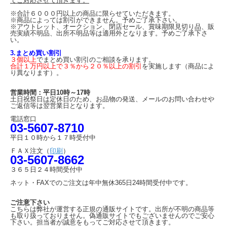
てご対応させて頂きます。
※合計６０００円以上の商品に限らせていただきます。
※商品によっては割引ができません。予めご了承下さい。
※アウトレット、オークション、閉店セール、賞味期限見切り品、販
売実績不明品、出所不明品等は適用外となります。予めご了承下さ
い。
3.まとめ買い割引
３個以上
でまとめ買い割引のご相談を承ります。
合計１万円以上で３％から２０％以上の割引
を実施します（商品によ
り異なります）。
営業時間：平日10時～17時
土日祝祭日は定休日のため、お品物の発送、メールのお問い合わせや
ご返信等は翌営業日となります。
電話窓口
03-5607-8710
平日１０時から１７時受付中
ＦＡＸ注文（
印刷
）
03-5607-8662
３６５日２４時間受付中
ネット・FAXでのご注文は年中無休365日24時間受付中です。
ご注意下さい
こちらは弊社が運営する正規の通販サイトです。出所が不明の商品等
も取り扱っておりません。偽通販サイトでもございませんのでご安心
下さい。担当者が誠意をもってご対応させて頂きます。