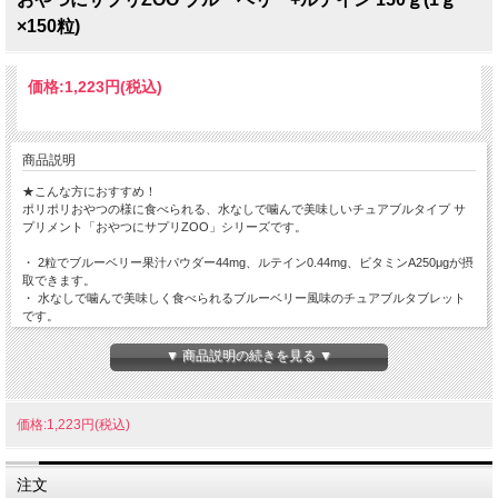
×150粒)
価格:
1,223円
(税込)
商品説明
★こんな方におすすめ！
ポリポリおやつの様に食べられる、水なしで噛んで美味しいチュアブルタイプ サ
プリメント「おやつにサプリZOO」シリーズです。
・ 2粒でブルーベリー果汁パウダー44mg、ルテイン0.44mg、ビタミンA250μgが摂
取できます。
・ 水なしで噛んで美味しく食べられるブルーベリー風味のチュアブルタブレット
です。
▼ 商品説明の続きを見る ▼
【原材料】
ぶどう糖、麦芽糖、でん粉、マルトデキストリン、ブルーベリー果汁パウダー、ク
エン酸、結晶セルロース、香料、二酸化ケイ素、ステアリン酸カルシウム、甘味料
(アスパルテーム、L-フェニルアラニン化合物)、ビタミンA、マリーゴールド色素
価格:1,223円(税込)
【保存方法・保存期間・注意事項】
・ 高温多湿、直射日光を避けて冷暗所に保存してください。
注文
・ のどに詰まらせないように注意してください。