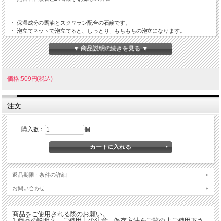
・ 保湿成分の馬油とスクワラン配合の石鹸です。
・ 泡立てネットで泡立てると、しっとり、もちもちの泡立になります。
・ もちもち泡で汚れを浮かせ、さっぱり洗い上げます。
▼ 商品説明の続きを見る ▼
【原材料】
石ケン素地、馬油、スクワラン、水、酢酸トコフェロール、PEG-75、エチドロン
酸、EDTA-4Na
価格:509円(税込)
【成分】
・ 保湿成分の馬油とスクワレン配合の石鹸です。
注文
・ 香料、色素などの添加物を使用していない馬油石鹸です。
【保存方法・保存期間・注意事項】
購入数：
個
保管されるときは、高温・直射日光を避けてください。
【食べ方・使い方】
付属の泡立てネットでよく泡立ててから、泡でやさしくお顔全体を包み込むように
洗ってください。その後、十分に洗い流してください。
返品期限・条件の詳細
【内容量】
100ml
お問い合わせ
発売元 株式会社ユニマットリケン
商品をご使用される際のお願い。
1.商品の説明文、ご使用上の注意、保存方法をご覧の上ご使用下さ
発送予定通常2から4営業日