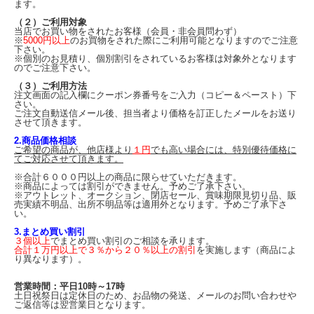
ます。
（２）ご利用対象
当店でお買い物をされたお客様（会員・非会員問わず）
※
5000円以上
のお買物をされた際にご利用可能となりますのでご注意
下さい。
※個別のお見積り、個別割引をされているお客様は対象外となります
のでご注意下さい。
（３）ご利用方法
注文画面の記入欄にクーポン券番号をご入力（コピー＆ペースト）下
さい。
ご注文自動送信メール後、担当者より価格を訂正したメールをお送り
させて頂きます。
2.商品価格相談
ご希望の商品が、他店様より
１円
でも高い場合には、特別優待価格に
てご対応させて頂きます。
※合計６０００円以上の商品に限らせていただきます。
※商品によっては割引ができません。予めご了承下さい。
※アウトレット、オークション、閉店セール、賞味期限見切り品、販
売実績不明品、出所不明品等は適用外となります。予めご了承下さ
い。
3.まとめ買い割引
３個以上
でまとめ買い割引のご相談を承ります。
合計１万円以上で３％から２０％以上の割引
を実施します（商品によ
り異なります）。
営業時間：平日10時～17時
土日祝祭日は定休日のため、お品物の発送、メールのお問い合わせや
ご返信等は翌営業日となります。