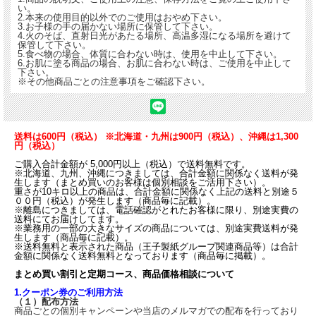
い。
2.本来の使用目的以外でのご使用はおやめ下さい。
3.お子様の手の届かない場所に保管して下さい。
4.火のそば、直射日光があたる場所、高温多湿になる場所を避けて
保管して下さい。
5.食べ物の場合、体質に合わない時は、使用を中止して下さい。
6.お肌に塗る商品の場合、お肌に合わない時は、ご使用を中止して
下さい。
※その他商品ごとの注意事項をご確認下さい。
送料は600円（税込） ※北海道・九州は900円（税込）、沖縄は1,300
円（税込）
ご購入合計金額が 5,000円以上（税込）で送料無料です。
※北海道、九州、沖縄につきましては、合計金額に関係なく送料が発
生します（まとめ買いのお客様は個別相談をご活用下さい）。
重さが10キロ以上の商品は、合計金額に関係なく上記の送料と別途５
００円（税込）が発生します（商品毎に記載）。
※離島につきましては、電話確認がとれたお客様に限り、別途実費の
送料にてお届けしてます。
※業務用の一部の大きなサイズの商品については、別途実費送料が発
生します（商品毎に記載）。
※送料無料と表示された商品（王子製紙グループ関連商品等）は合計
金額に関係なく送料無料となっております（商品毎に掲載）。
まとめ買い割引と定期コース、商品価格相談について
1.クーポン券のご利用方法
（１）配布方法
商品ごとの個別キャンペーンや当店のメルマガでの配布を行っており