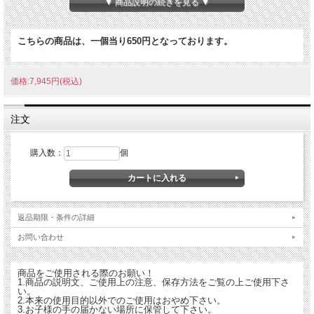
▼ 商品説明の続きを見る ▼
保管方法冷暗所で保管してください。
お召し上がり方
1．煮だす場合
こちらの商品は、一個当り650円となっております。
沸騰したお湯（約800から1000ml）にはとむぎ茶1袋を入れ、10分後煮出してお召
し上がり下さい。
2．急須の場合
1）急須に1袋入れて、召し上がる量の熱湯を注いで下さい。
価格:7,945円(税込)
2）2から3分蒸らして、お好みの色、香りになりましたら、湯呑みに注ぎ、できる
だけお湯を残さず全部注ぎきって下さい。
3）1袋で2から3回お楽しみいただけます。
注文
※冬はホットで、夏は冷蔵庫で冷やして召し上がれます。
※マイルドで飲みやすく仕上げてありますので、お子様からお年を召した方までご
購入数：
個
家族皆様に幅広くご愛飲いただけます。
ご利用上の注意・煎だしたものを保存する場合は、必ず冷蔵庫に保存してお早目に
お召し上がり下さい。
・開封後保存する場合は、袋を密封するか別の缶に保存していただくようお願いし
ます。
・体質に合わない時はご使用をお止め下さい。
返品期限・条件の詳細
販売元株式会社ユニマットリケン
発送予定通常2から4営業日から
お問い合わせ
はとむぎ茶の詳細について
ハトムギは、熱帯アジア原産のイネ科の1年草で、日からも各地で栽培されており
商品をご使用される際のお願い！
ます。収穫量の多い作物で春に種をまくと、6・7月頃に葉の間から花穂を出し、
1.商品の説明文、ご使用上の注意、保存方法をご覧の上ご使用下さ
い。
10月頃に惰円形で淡褐色の実を結びます。実は軟らかく親指で強く圧迫するとつぶ
2.本来の使用目的以外でのご使用はおやめ下さい。
れ、中には白い種子が入っています。ハトムギは美容と健康を意識した穀物として
3.お子様の手の届かない場所に保管して下さい。
古くからご飯に炊き込んだり、餅や団子にも使われ人々に愛用されてきました。