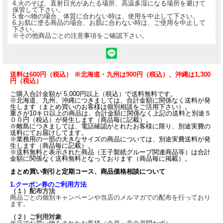
4.火のそば、直射日光があたる場所、高温多湿になる場所を避けて
保管して下さい。
5.食べ物の場合、体質に合わない時は、使用を中止して下さい。
6.お肌に塗る商品の場合、お肌に合わない時は、ご使用を中止して
下さい。
※その他商品ごとの注意事項をご確認下さい。
送料は600円（税込） ※北海道・九州は900円（税込）、沖縄は1,300
円（税込）
ご購入合計金額が 5,000円以上（税込）で送料無料です。
※北海道、九州、沖縄につきましては、合計金額に関係なく送料が発
生します（まとめ買いのお客様は個別相談をご活用下さい）。
重さが10キロ以上の商品は、合計金額に関係なく上記の送料と別途５
００円（税込）が発生します（商品毎に記載）。
※離島につきましては、電話確認がとれたお客様に限り、別途実費の
送料にてお届けしてます。
※業務用の一部の大きなサイズの商品については、別途実費送料が発
生します（商品毎に記載）。
※送料無料と表示された商品（王子製紙グループ関連商品等）は合計
金額に関係なく送料無料となっております（商品毎に掲載）。
まとめ買い割引と定期コース、商品価格相談について
1.クーポン券のご利用方法
（１）配布方法
商品ごとの個別キャンペーンや当店のメルマガでの配布を行っており
ます。
（２）ご利用対象