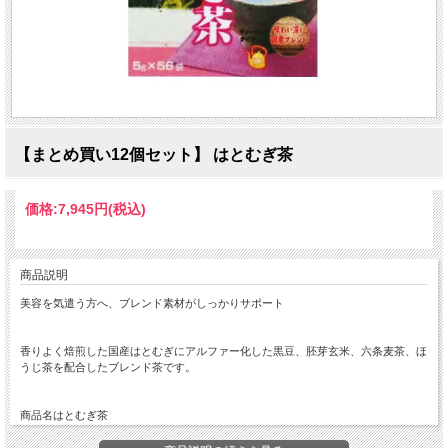
【まとめ買い12個セット】 はとむぎ茶
価格:
7,945円
(税込)
商品説明
美容を気遣う方へ、ブレンド素材がしっかりサポート
香りよく焙煎した国産はとむぎにアルファー化した黒豆、胚芽玄米、六条麦茶、ほ
うじ茶を配合したブレンド茶です。
商品名はとむぎ茶
内容量392g（7g×56袋）
原材料ハトムギ、大麦、ハブ茶、ドクダミ、シソの葉