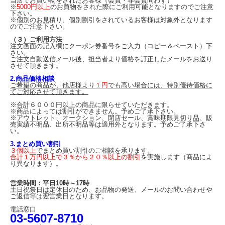
当店でお買い物をされたお客様（会員・非会員問わず）
※
5000円以上
のお買物をされた際にご利用可能となりますのでご注意
下さい。
※個別のお見積り、個別割引をされているお客様は対象外となります
のでご注意下さい。
（３）ご利用方法
注文画面の記入欄にクーポン券番号をご入力（コピー＆ペースト）下
さい。
ご注文自動送信メール後、担当者より価格を訂正したメールをお送り
させて頂きます。
2.商品価格相談
ご希望の商品が、他店様より
１円
でも高い場合には、特別優待価格に
てご対応させて頂きます。
※合計６０００円以上の商品に限らせていただきます。
※商品によっては割引ができません。予めご了承下さい。
※アウトレット、オークション、閉店セール、賞味期限見切り品、販
売実績不明品、出所不明品等は適用外となります。予めご了承下さ
い。
3.まとめ買い割引
３個以上
でまとめ買い割引のご相談を承ります。
合計１万円以上で３％から２０％以上の割引
を実施します（商品によ
り異なります）。
営業時間：平日10時～17時
土日祝祭日は定休日のため、お品物の発送、メールのお問い合わせや
ご返信等は翌営業日となります。
電話窓口
03-5607-8710