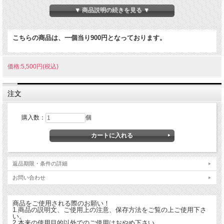
内容量105ｇ（3.5ｇ×30袋）
▼ 商品説明の続きを見る ▼
原材料
たまねぎの外皮（国産）、生姜（国産）
こちらの商品は、一個当り900円となっております。
栄養成分表示100ml当り
エネルギー：1kcal
たんぱく質：0g
価格:5,500円(税込)
脂質：0g
炭水化物：0.2g
ナトリウム：0mg
注文
お召し上がり方
購入数：
個
<煮出す場合>
・沸騰したお湯500mlに国産釜煎り焙煎 生姜たまねぎ茶1袋を入れ、弱火で3分程度
煮出してください。お好みで煮出す時間を調節してください。
<急須の場合>
返品期限・条件の詳細
1.急須に1袋を入れて、召し上がる量の熱湯を注いでください。
お問い合わせ
2.お好みの色、香りになりましたら、湯呑みに注ぎ、できるだけ湯を残さず全部注
ぎきってください。
商品をご使用される際のお願い！
1.商品の説明文、ご使用上の注意、保存方法をご覧の上ご使用下さ
い。
ご利用上の注意
2.本来の使用目的以外でのご使用はおやめ下さい。
・高温多湿を避けて保存してください。