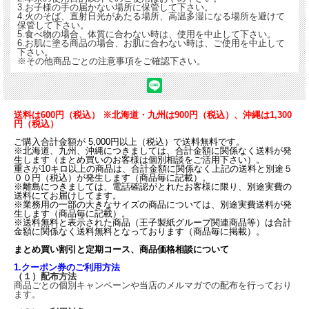
3.お子様の手の届かない場所に保管して下さい。
・体質に合わない時はご使用をお止め下さい。
4.火のそば、直射日光があたる場所、高温多湿になる場所を避けて
販売元株式会社ユニマットリケン
保管して下さい。
正規の取扱店株式会社メイショウグループ
5.食べ物の場合、体質に合わない時は、使用を中止して下さい。
6.お肌に塗る商品の場合、お肌に合わない時は、ご使用を中止して
発送予定通常2から4営業日
下さい。
※その他商品ごとの注意事項をご確認下さい。
国産釜煎り焙煎 生姜たまねぎ茶の詳細について
本品は、北海道産または兵庫県淡路島産のたまねぎの外皮に、鹿児島県徳之島産の
生姜をブレンドした、国産原料100％の国産釜煎り焙煎 生姜たまねぎ茶です。
送料は600円（税込） ※北海道・九州は900円（税込）、沖縄は1,300
たまねぎの皮と生姜は、低温で乾燥させる減圧乾燥で仕上げていますので、風味を
円（税込）
損なうことなく、たまねぎと生姜の香り豊かなお茶をお楽しみいただけます。
ご購入合計金額が 5,000円以上（税込）で送料無料です。
※北海道、九州、沖縄につきましては、合計金額に関係なく送料が発
生します（まとめ買いのお客様は個別相談をご活用下さい）。
重さが10キロ以上の商品は、合計金額に関係なく上記の送料と別途５
００円（税込）が発生します（商品毎に記載）。
※離島につきましては、電話確認がとれたお客様に限り、別途実費の
送料にてお届けしてます。
※業務用の一部の大きなサイズの商品については、別途実費送料が発
生します（商品毎に記載）。
※送料無料と表示された商品（王子製紙グループ関連商品等）は合計
金額に関係なく送料無料となっております（商品毎に掲載）。
まとめ買い割引と定期コース、商品価格相談について
1.クーポン券のご利用方法
（１）配布方法
商品ごとの個別キャンペーンや当店のメルマガでの配布を行っており
ます。