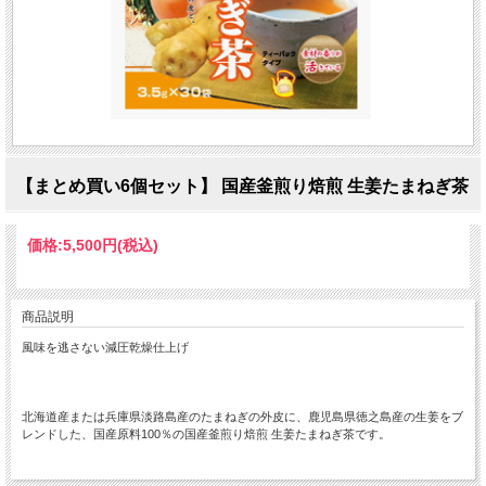
【まとめ買い6個セット】 国産釜煎り焙煎 生姜たまねぎ茶
価格:
5,500円
(税込)
商品説明
風味を逃さない減圧乾燥仕上げ
北海道産または兵庫県淡路島産のたまねぎの外皮に、鹿児島県徳之島産の生姜をブ
レンドした、国産原料100％の国産釜煎り焙煎 生姜たまねぎ茶です。
商品名国産釜煎り焙煎 生姜たまねぎ茶