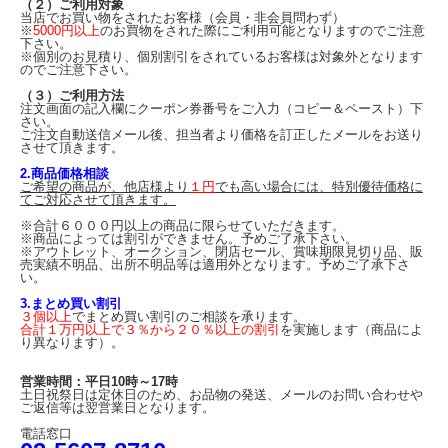
（２）ご利用対象
当店でお買い物をされたお客様（会員・非会員問わず）
※
5000円以上
のお買物をされた際にご利用可能となりますのでご注意
下さい。
※個別のお見積り、個別割引をされているお客様は対象外となります
のでご注意下さい。
（３）ご利用方法
注文画面の記入欄にクーポン券番号をご入力（コピー＆ペースト）下
さい。
ご注文自動送信メール後、担当者より価格を訂正したメールをお送り
させて頂きます。
2.商品価格相談
ご希望の商品が、他店様より
１円
でも高い場合には、特別優待価格に
てご対応させて頂きます。
※合計６０００円以上の商品に限らせていただきます。
※商品によっては割引ができません。予めご了承下さい。
※アウトレット、オークション、閉店セール、賞味期限見切り品、販
売実績不明品、出所不明品等は適用外となります。予めご了承下さ
い。
3.まとめ買い割引
３個以上
でまとめ買い割引のご相談を承ります。
合計１万円以上で３％から２０％以上の割引
を実施します（商品によ
り異なります）。
営業時間：平日10時～17時
土日祝祭日は定休日のため、お品物の発送、メールのお問い合わせや
ご返信等は翌営業日となります。
電話窓口