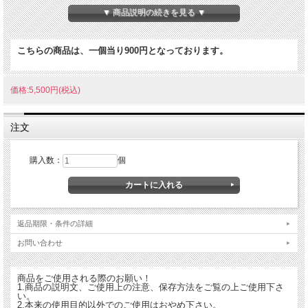
内容量60ｇ（2ｇ×30袋）
▼ 商品説明の続きを見る ▼
原材料
杜仲葉（徳島県産)
こちらの商品は、一個当り900円となっております。
栄養成分表示500ml当り
エネルギー：2kcal
たんぱく質：0g
価格:5,500円(税込)
脂質：0g
炭水化物：0.6g
ナトリウム：0.08mg
注文
カフェイン：0g
ゲニポシド酸：26mg
購入数：
個
お召し上がり方
<煮出す場合>
・沸騰したお湯500mlに国産直火焙煎 杜仲茶1袋を入れ、弱火で10分程度煮出して
返品期限・条件の詳細
ください。お好みで煮出す時間を調節してください。
お問い合わせ
<急須の場合>
1.急須に1袋を入れて、召し上がる量の熱湯を注いでください。
2.お好みの色、香りになりましたら、湯呑みに注ぎ、できるだけ湯を残さず全部注
商品をご使用される際のお願い！
ぎきってください。
1.商品の説明文、ご使用上の注意、保存方法をご覧の上ご使用下さ
い。
2.本来の使用目的以外でのご使用はおやめ下さい。
※冬はホットで夏は冷やして召し上がれます。