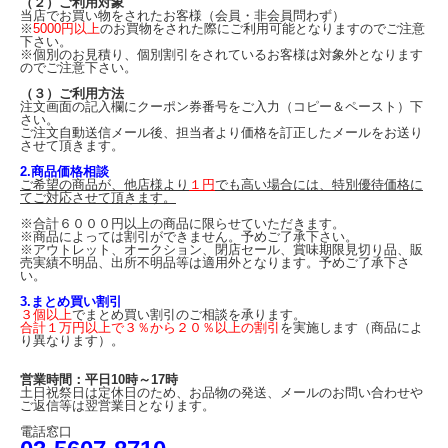
（２）ご利用対象
当店でお買い物をされたお客様（会員・非会員問わず）
※
5000円以上
のお買物をされた際にご利用可能となりますのでご注意
下さい。
※個別のお見積り、個別割引をされているお客様は対象外となります
のでご注意下さい。
（３）ご利用方法
注文画面の記入欄にクーポン券番号をご入力（コピー＆ペースト）下
さい。
ご注文自動送信メール後、担当者より価格を訂正したメールをお送り
させて頂きます。
2.商品価格相談
ご希望の商品が、他店様より
１円
でも高い場合には、特別優待価格に
てご対応させて頂きます。
※合計６０００円以上の商品に限らせていただきます。
※商品によっては割引ができません。予めご了承下さい。
※アウトレット、オークション、閉店セール、賞味期限見切り品、販
売実績不明品、出所不明品等は適用外となります。予めご了承下さ
い。
3.まとめ買い割引
３個以上
でまとめ買い割引のご相談を承ります。
合計１万円以上で３％から２０％以上の割引
を実施します（商品によ
り異なります）。
営業時間：平日10時～17時
土日祝祭日は定休日のため、お品物の発送、メールのお問い合わせや
ご返信等は翌営業日となります。
電話窓口