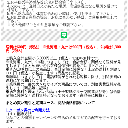
3.お子様の手の届かない場所に保管して下さい。
4.火のそば、直射日光があたる場所、高温多湿になる場所を避けて
保管して下さい。
ご利用上の注意
5.食べ物の場合、体質に合わない時は、使用を中止して下さい。
6.お肌に塗る商品の場合、お肌に合わない時は、ご使用を中止して
・高温多湿を避けて保存してください。
下さい。
・体質に合わない時はご使用をお止め下さい。
※その他商品ごとの注意事項をご確認下さい。
販売元株式会社ユニマットリケン
正規の取扱店株式会社メイショウグループ
発送予定通常2から4営業日
送料は600円（税込） ※北海道・九州は900円（税込）、沖縄は1,300
国産直火焙煎国産直火焙煎 杜仲茶の詳細について
円（税込）
杜仲は、中国南西部が原産の落葉高木で、古くから健康茶として飲用されてきまし
ご購入合計金額が 5,000円以上（税込）で送料無料です。
た。徳島県産の杜仲の葉を100％使用し、直火焙煎で香ばしく仕上げた国産直火焙
※北海道、九州、沖縄につきましては、合計金額に関係なく送料が発
煎 杜仲茶です。
生します（まとめ買いのお客様は個別相談をご活用下さい）。
重さが10キロ以上の商品は、合計金額に関係なく上記の送料と別途５
ティーバッグ1袋(2g)を500mlの沸騰水で10分間煮出したお茶は、500ml中にゲニポ
００円（税込）が発生します（商品毎に記載）。
※離島につきましては、電話確認がとれたお客様に限り、別途実費の
シド酸が26mg含まれます。ノンカフェインのお茶です。
送料にてお届けしてます。
※業務用の一部の大きなサイズの商品については、別途実費送料が発
生します（商品毎に記載）。
※送料無料と表示された商品（王子製紙グループ関連商品等）は合計
金額に関係なく送料無料となっております（商品毎に掲載）。
まとめ買い割引と定期コース、商品価格相談について
1.クーポン券のご利用方法
（１）配布方法
商品ごとの個別キャンペーンや当店のメルマガでの配布を行っており
ます。