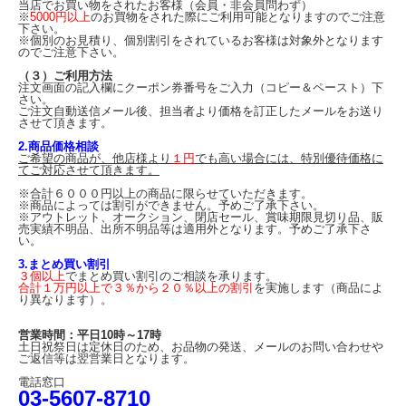
当店でお買い物をされたお客様（会員・非会員問わず）
※
5000円以上
のお買物をされた際にご利用可能となりますのでご注意
下さい。
※個別のお見積り、個別割引をされているお客様は対象外となります
のでご注意下さい。
（３）ご利用方法
注文画面の記入欄にクーポン券番号をご入力（コピー＆ペースト）下
さい。
ご注文自動送信メール後、担当者より価格を訂正したメールをお送り
させて頂きます。
2.商品価格相談
ご希望の商品が、他店様より
１円
でも高い場合には、特別優待価格に
てご対応させて頂きます。
※合計６０００円以上の商品に限らせていただきます。
※商品によっては割引ができません。予めご了承下さい。
※アウトレット、オークション、閉店セール、賞味期限見切り品、販
売実績不明品、出所不明品等は適用外となります。予めご了承下さ
い。
3.まとめ買い割引
３個以上
でまとめ買い割引のご相談を承ります。
合計１万円以上で３％から２０％以上の割引
を実施します（商品によ
り異なります）。
営業時間：平日10時～17時
土日祝祭日は定休日のため、お品物の発送、メールのお問い合わせや
ご返信等は翌営業日となります。
電話窓口
03-5607-8710