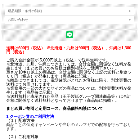
返品期限・条件の詳細
お問い合わせ
送料は600円（税込） ※北海道・九州は900円（税込）、沖縄は1,300
円（税込）
ご購入合計金額が 5,000円以上（税込）で送料無料です。
※北海道、九州、沖縄につきましては、合計金額に関係なく送料が発
生します（まとめ買いのお客様は個別相談をご活用下さい）。
重さが10キロ以上の商品は、合計金額に関係なく上記の送料と別途５
００円（税込）が発生します（商品毎に記載）。
※離島につきましては、電話確認がとれたお客様に限り、別途実費の
送料にてお届けしてます。
※業務用の一部の大きなサイズの商品については、別途実費送料が発
生します（商品毎に記載）。
※送料無料と表示された商品（王子製紙グループ関連商品等）は合計
金額に関係なく送料無料となっております（商品毎に掲載）。
まとめ買い割引と定期コース、商品価格相談について
1.クーポン券のご利用方法
（１）配布方法
商品ごとの個別キャンペーンや当店のメルマガでの配布を行っており
ます。
（２）ご利用対象