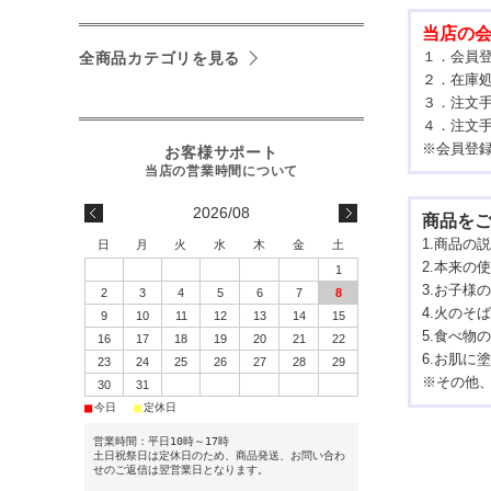
当店の
１．会員
全商品カテゴリを見る
２．在庫
３．注文
４．注文
※
会員登
2026/08
商品を
1.商品の
日
月
火
水
木
金
土
2.本来の
1
3.お子様
2
3
4
5
6
7
8
4.火の
9
10
11
12
13
14
15
5.食べ物
16
17
18
19
20
21
22
6.お肌に
23
24
25
26
27
28
29
※その他
30
31
■
■
今日
定休日
営業時間：平日10時～17時
土日祝祭日は定休日のため、商品発送、お問い合わ
せのご返信は翌営業日となります。