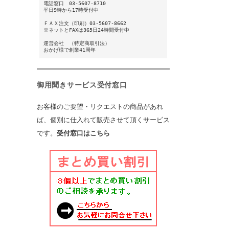
電話窓口 03-5607-8710
平日9時から17時受付中
ＦＡＸ注文（
印刷
）03-5607-8662
※ネットとFAXは365日24時間受付中
運営会社
（
特定商取引法
）
おかげ様で創業41周年
御用聞きサービス受付窓口
お客様のご要望・リクエストの商品があれ
ば、個別に仕入れて販売させて頂くサービス
です。
受付窓口はこちら