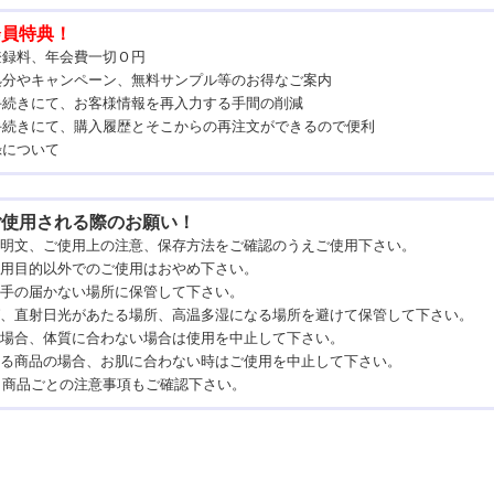
会員特典！
登録料、年会費一切Ｏ円
処分やキャンペーン、無料サンプル等のお得なご案内
手続きにて、お客様情報を再入力する手間の削減
手続きにて、購入履歴とそこからの再注文ができるので便利
録について
ご使用される際のお願い！
説明文、ご使用上の注意、保存方法をご確認のうえご使用下さい。
使用目的以外でのご使用はおやめ下さい。
の手の届かない場所に保管して下さい。
そば、直射日光があたる場所、高温多湿になる場所を避けて保管して下さい。
の場合、体質に合わない場合は使用を中止して下さい。
塗る商品の場合、お肌に合わない時はご使用を中止して下さい。
、商品ごとの注意事項もご確認下さい。