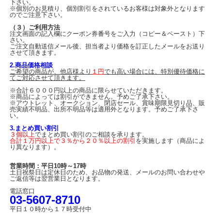
下さい。
※個別のお見積り、個別割引をされているお客様は対象外となります
のでご注意下さい。
（３）ご利用方法
注文画面の記入欄にクーポン券番号をご入力（コピー＆ペースト）下
さい。
ご注文自動送信メール後、担当者より価格を訂正したメールをお送り
させて頂きます。
2.商品価格相談
ご希望の商品が、他店様より
１円
でも高い場合には、特別優待価格に
てご対応させて頂きます。
※合計６０００円以上の商品に限らせていただきます。
※商品によっては割引ができません。予めご了承下さい。
※アウトレット、オークション、閉店セール、賞味期限見切り品、販
売実績不明品、出所不明品等は適用外となります。予めご了承下さ
い。
3.まとめ買い割引
３個以上
でまとめ買い割引のご相談を承ります。
合計１万円以上で３％から２０％以上の割引
を実施します（商品によ
り異なります）。
営業時間：平日10時～17時
土日祝祭日は定休日のため、お品物の発送、メールのお問い合わせや
ご返信等は翌営業日となります。
電話窓口
03-5607-8710
平日１０時から１７時受付中