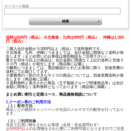
キーワード検索
送料は600円（税込） ※北海道・九州は900円（税込）、沖縄は1,300
円（税込）
ご購入合計金額が 5,000円以上（税込）で送料無料です。
※北海道、九州、沖縄につきましては、合計金額に関係なく送料が発
生します（まとめ買いのお客様は個別相談をご活用下さい）。
重さが10キロ以上の商品は、合計金額に関係なく上記の送料と別途５
００円（税込）が発生します（商品毎に記載）。
※離島につきましては、電話確認がとれたお客様に限り、別途実費の
送料にてお届けしてます。
※業務用の一部の大きなサイズの商品については、別途実費送料が発
生します（商品毎に記載）。
※送料無料と表示された商品（王子製紙グループ関連商品等）は合計
金額に関係なく送料無料となっております（商品毎に掲載）。
まとめ買い割引と定期コース、商品価格相談について
1.クーポン券のご利用方法
（１）配布方法
商品ごとの個別キャンペーンや当店のメルマガでの配布を行っており
ます。
（２）ご利用対象
当店でお買い物をされたお客様（会員・非会員問わず）
※
5000円以上
のお買物をされた際にご利用可能となりますのでご注意