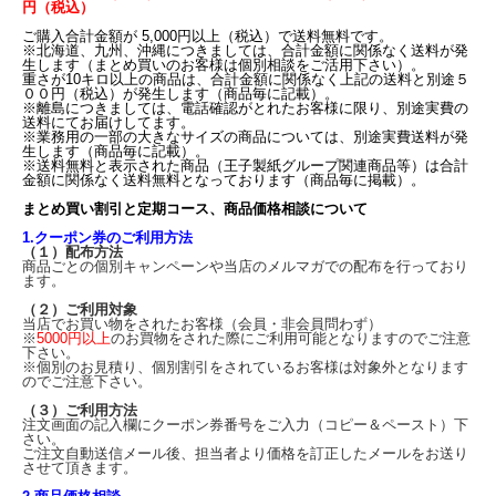
円（税込）
ご購入合計金額が 5,000円以上（税込）で送料無料です。
※北海道、九州、沖縄につきましては、合計金額に関係なく送料が発
生します（まとめ買いのお客様は個別相談をご活用下さい）。
重さが10キロ以上の商品は、合計金額に関係なく上記の送料と別途５
００円（税込）が発生します（商品毎に記載）。
※離島につきましては、電話確認がとれたお客様に限り、別途実費の
送料にてお届けしてます。
※業務用の一部の大きなサイズの商品については、別途実費送料が発
生します（商品毎に記載）。
※送料無料と表示された商品（王子製紙グループ関連商品等）は合計
金額に関係なく送料無料となっております（商品毎に掲載）。
まとめ買い割引と定期コース、商品価格相談について
1.クーポン券のご利用方法
（１）配布方法
商品ごとの個別キャンペーンや当店のメルマガでの配布を行っており
ます。
（２）ご利用対象
当店でお買い物をされたお客様（会員・非会員問わず）
※
5000円以上
のお買物をされた際にご利用可能となりますのでご注意
下さい。
※個別のお見積り、個別割引をされているお客様は対象外となります
のでご注意下さい。
（３）ご利用方法
注文画面の記入欄にクーポン券番号をご入力（コピー＆ペースト）下
さい。
ご注文自動送信メール後、担当者より価格を訂正したメールをお送り
させて頂きます。