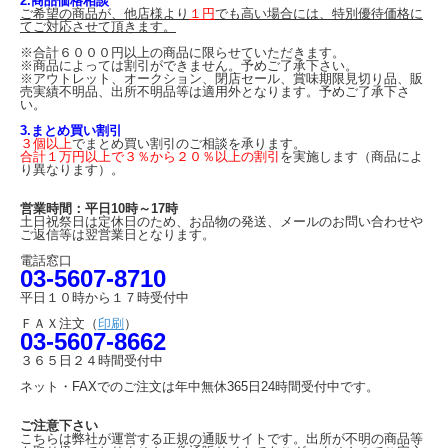
2.商品価格相談
ご希望の商品が、他店様より
１円
でも高い場合には、特別優待価格に
てご対応させて頂きます。
※合計６０００円以上の商品に限らせていただきます。
※商品によっては割引ができません。予めご了承下さい。
※アウトレット、オークション、閉店セール、賞味期限見切り品、販
売実績不明品、出所不明品等は適用外となります。予めご了承下さ
い。
3.まとめ買い割引
３個以上
でまとめ買い割引のご相談を承ります。
合計１万円以上で３％から２０％以上の割引
を実施します（商品によ
り異なります）。
営業時間：平日10時～17時
土日祝祭日は定休日のため、お品物の発送、メールのお問い合わせや
ご返信等は翌営業日となります。
電話窓口
03-5607-8710
平日１０時から１７時受付中
ＦＡＸ注文（
印刷
）
03-5607-8662
３６５日２４時間受付中
ネット・FAXでのご注文は年中無休365日24時間受付中です。
ご注意下さい
こちらは弊社が運営する正規の通販サイトです。出所が不明の商品等