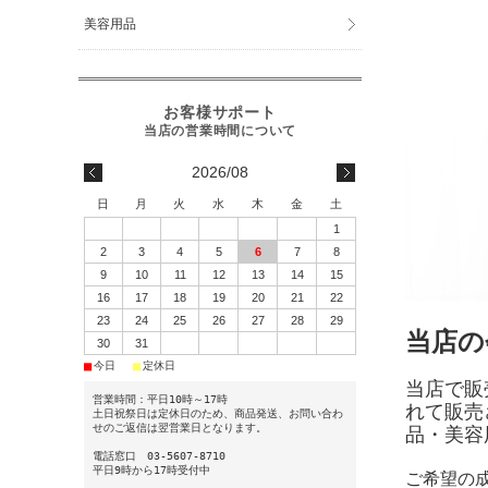
美容用品
2026/08
日
月
火
水
木
金
土
1
2
3
4
5
6
7
8
9
10
11
12
13
14
15
16
17
18
19
20
21
22
23
24
25
26
27
28
29
当店の
30
31
■
■
今日
定休日
当店で販
営業時間：平日10時～17時
れて販売
土日祝祭日は定休日のため、商品発送、お問い合わ
せのご返信は翌営業日となります。
品・美容
電話窓口 03-5607-8710
平日9時から17時受付中
ご希望の