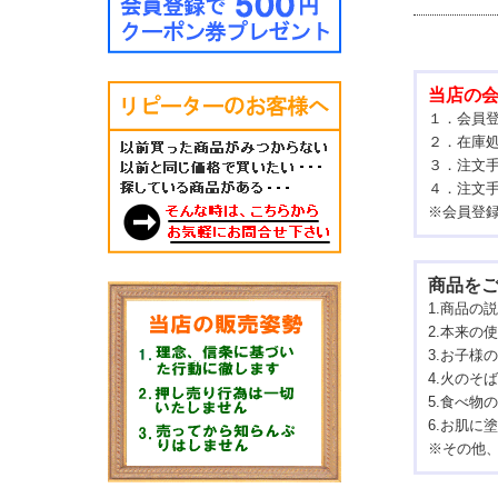
当店の
１．会員
２．在庫
３．注文
４．注文
※
会員登
商品を
1.商品の
2.本来の
3.お子様
4.火の
5.食べ物
6.お肌に
※その他