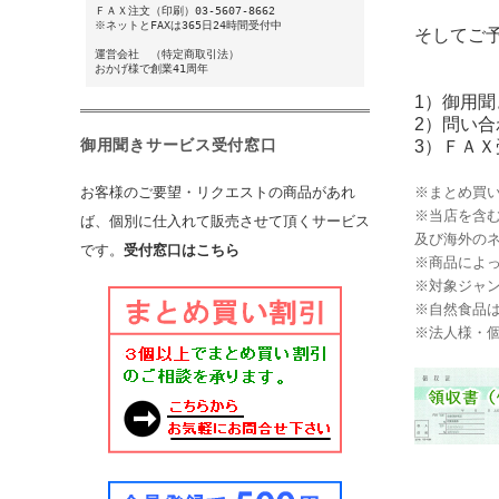
ＦＡＸ注文（
印刷
）03-5607-8662
※ネットとFAXは365日24時間受付中
そしてご
運営会社
（
特定商取引法
）
おかげ様で創業41周年
1）御用聞
2）問い
御用聞きサービス受付窓口
3）ＦＡＸ受
お客様のご要望・リクエストの商品があれ
※まとめ買
※
当店を含
ば、個別に仕入れて販売させて頂くサービス
及び海外のネ
です。
受付窓口はこちら
※
商品によ
※対象ジャン
※自然食品
※
法人様・