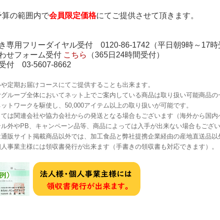
予算の範囲内で
会員限定価格
にてご提供させて頂きます。
き専用フリーダイヤル受付 0120-86-1742（平日朝9時～17
合わせフォーム受付
こちら
（365日24時間受付）
付 03-5607-8662
いや定期お届けコースにてご提供することも出来ます。
むグループ全体においてネット上でご案内している商品は取り扱い可能商品の
ットワークを駆使し、50,000アイテム以上の取り扱いが可能です。
っては関連会社や協力会社からの発送となる場合もございます（海外から国内
ル外やPB、キャンペーン品等、
商品によっては入手が出来ない場合もござ
は通販サイト掲載商品以外では、加工食品と弊社提携企業経由の産地直送品以
個人事業主様には領収書発行が出来ます（手書きの領収書も対応できます）。