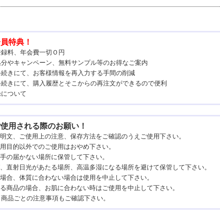
会員特典！
登録料、年会費一切Ｏ円
処分やキャンペーン、無料サンプル等のお得なご案内
手続きにて、お客様情報を再入力する手間の削減
手続きにて、購入履歴とそこからの再注文ができるので便利
録について
ご使用される際のお願い！
説明文、ご使用上の注意、保存方法をご確認のうえご使用下さい。
使用目的以外でのご使用はおやめ下さい。
の手の届かない場所に保管して下さい。
そば、直射日光があたる場所、高温多湿になる場所を避けて保管して下さい。
の場合、体質に合わない場合は使用を中止して下さい。
塗る商品の場合、お肌に合わない時はご使用を中止して下さい。
、商品ごとの注意事項もご確認下さい。